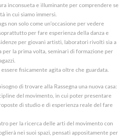
tura inconsueta e illuminante per comprendere se
ltà in cui siamo immersi.
gs non solo come un’occasione per vedere
oprattutto per fare esperienza della danza e
denze per giovani artisti, laboratori rivolti sia a
na per la prima volta, seminari di formazione per
agazzi.
e essere fisicamente agita oltre che guardata.
bisogno di trovare alla Rassegna una nuova casa:
cipline del movimento, in cui poter presentare
roposte di studio e di esperienza reale del fare
o per la ricerca delle arti del movimento con
coglierà nei suoi spazi, pensati appositamente per