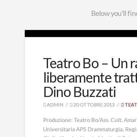
Below you'll fin
Teatro Bo – Un
liberamente trat
Dino Buzzati
ADMIN
20 OTTOBRE 2013
TEA
Produzione: Teatro Bo/Ass. Cult. Amar
Universitaria APS Drammaturgia, Regia 