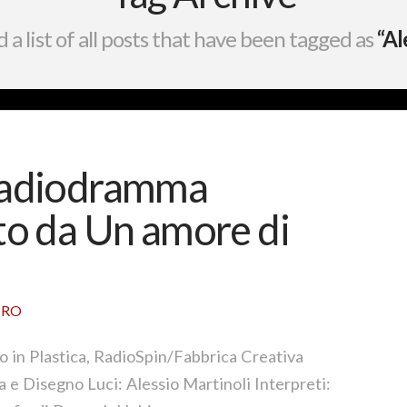
d a list of all posts that have been tagged as
“Al
 radiodramma
to da Un amore di
TRO
o in Plastica, RadioSpin/Fabbrica Creativa
e Disegno Luci: Alessio Martinoli Interpreti: