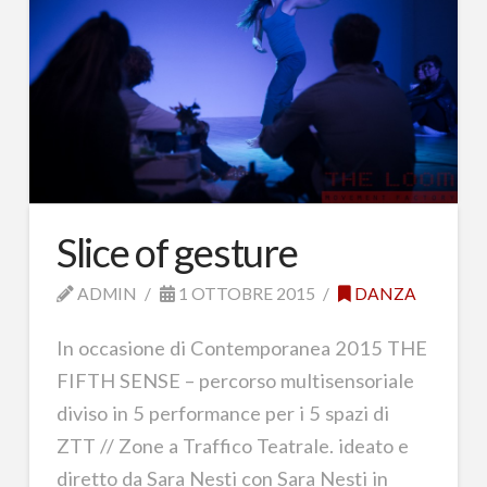
Slice of gesture
ADMIN
1 OTTOBRE 2015
DANZA
In occasione di Contemporanea 2015 THE
FIFTH SENSE – percorso multisensoriale
diviso in 5 performance per i 5 spazi di
ZTT // Zone a Traffico Teatrale. ideato e
diretto da Sara Nesti con Sara Nesti in