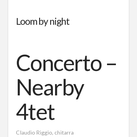
Loom by night
Concerto –
Nearby
4tet
Claudio Riggio, chitarra