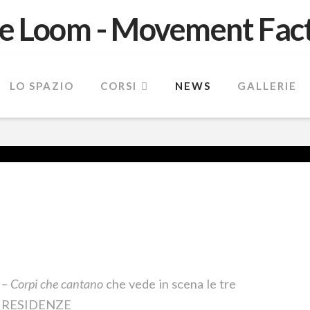
LO SPAZIO
CORSI
NEWS
GALLERIE
– Corpi che cantano
che vede in scena le tre
DO RESIDENZE