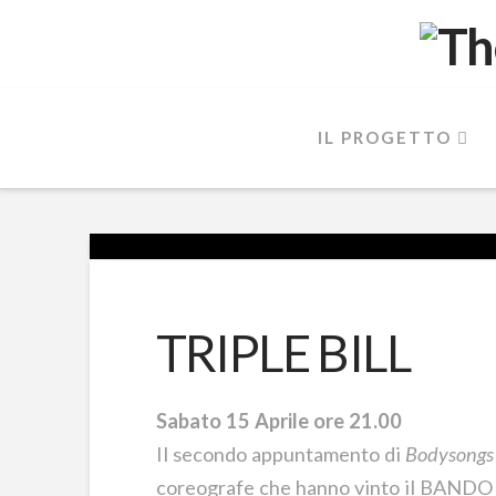
IL PROGETTO
TRIPLE BILL
Sabato 15 Aprile ore 21.00
Il secondo appuntamento di
Bodysongs 
coreografe che hanno vinto il BAN