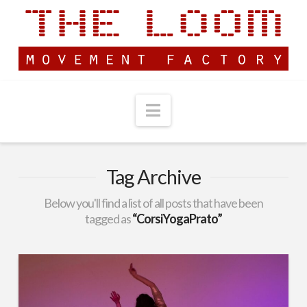
Navigation
Tag Archive
Below you'll find a list of all posts that have been
tagged as
“CorsiYogaPrato”