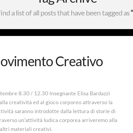
find a list of all posts that have been tagged as
Movimento Creativo
tembre 8.30 / 12.30 Insegnante Elisa Bardazzi
lla creatività ed al gioco corporeo attraverso la
ività saranno introdotte dalla lettura di storie di
ttraverso un’attività ludica corporea arriveremo alla
altri materiali creativi.