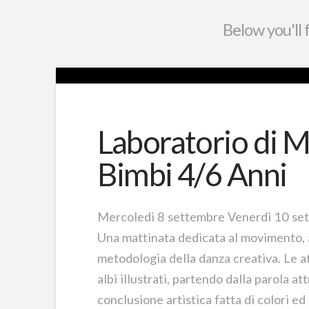
Below you'll 
Laboratorio di 
Bimbi 4/6 Anni
Mercoledì 8 settembre Venerdì 10 set
Una mattinata dedicata al movimento, a
metodologia della danza creativa. Le att
albi illustrati, partendo dalla parola a
conclusione artistica fatta di colori ed 