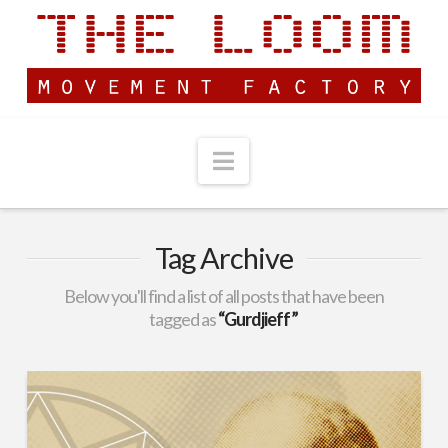
Navigation
Tag Archive
Below you'll find a list of all posts that have been
tagged as
“Gurdjieff”