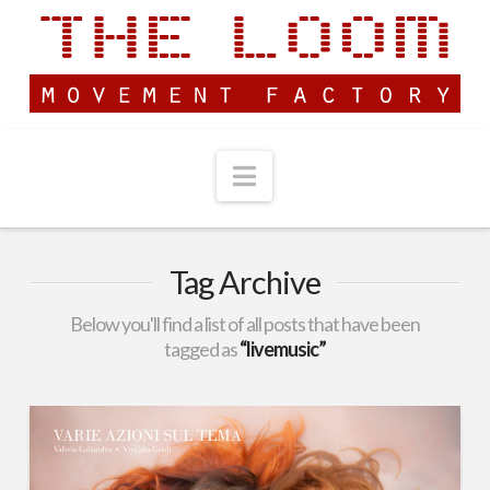
Navigation
Tag Archive
Below you'll find a list of all posts that have been
tagged as
“livemusic”