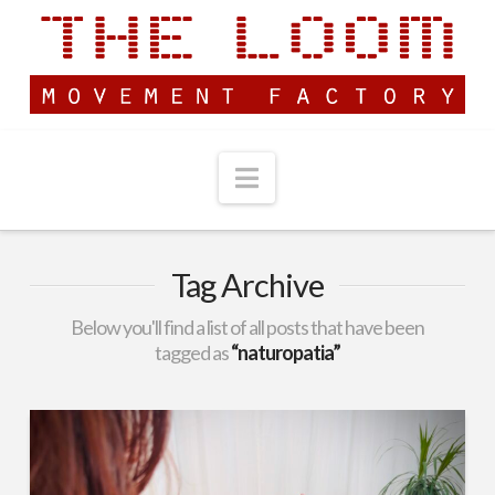
Navigation
Tag Archive
Below you'll find a list of all posts that have been
tagged as
“naturopatia”