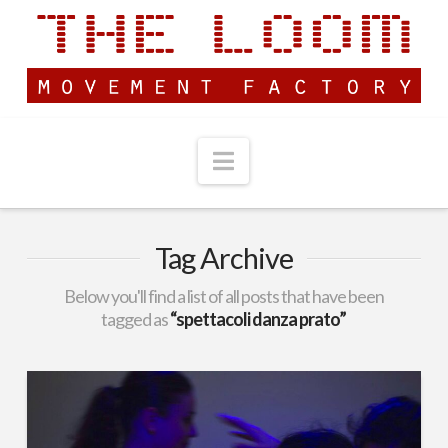
Navigation
Tag Archive
Below you'll find a list of all posts that have been
tagged as
“spettacoli danza prato”