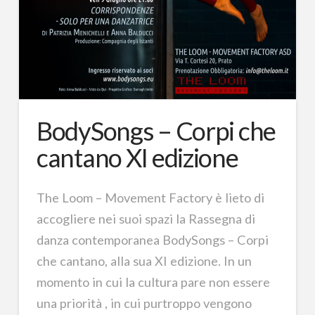
BodySongs – Corpi che
cantano XI edizione
The Loom – Movement Factory è lieto di
accogliere nei suoi spazi la Rassegna di
danza contemporanea BodySongs – Corpi
che cantano, alla sua XI edizione. In un
momento in cui la cultura pare non essere
una priorità , in cui purtroppo vengono