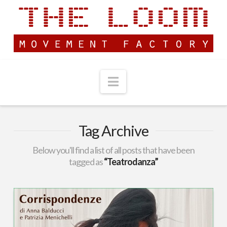
Navigation
Tag Archive
Below you'll find a list of all posts that have been
tagged as
“Teatrodanza”