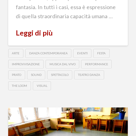
fantasia. In tutti i casi, essa è espressione
di quella straordinaria capacità umana …
Leggi di più
ARTE
DANZA CONTEMPORANEA
EVENTI
FESTA
IMPROVVISAZIONE
MUSICA DAL VIVO
PERFORMANCE
PRATO
SOUND
SPETTACOLO
TEATRO DANZA
THE LOOM
VISUAL