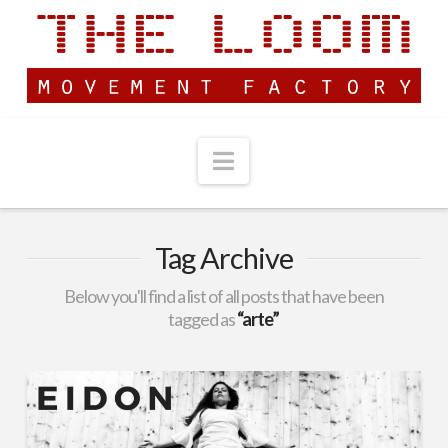
Navigation
Tag Archive
Below you'll find a list of all posts that have been
tagged as
“arte”