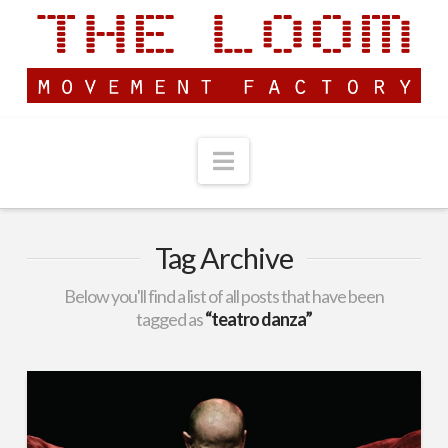
Navigation
Tag Archive
Below you'll find a list of all posts that have been
tagged as
“teatro danza”