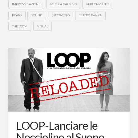
IMPROVVISAZIONE
MUSICA DAL VIVO
PERFORMANCE
PRATO
SOUND
SPETTACOLO
TEATRO DANZA
THE LOOM
VISUAL
LOOP-Lanciare le
Noccioline al Suono