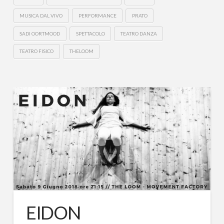
MUSICA DAL VIVO
PERFORMANCE
PRATO
SADI OORTMOOD
SPETTACOLO
TEATRO DANZA
TEATRO FISICO
THELOOM
EIDON