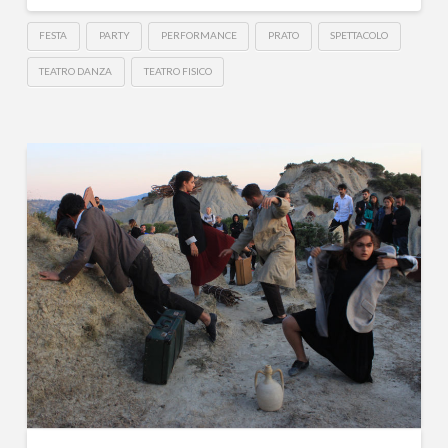
FESTA
PARTY
PERFORMANCE
PRATO
SPETTACOLO
TEATRO DANZA
TEATRO FISICO