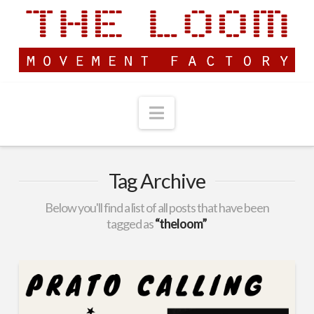
Navigation
Tag Archive
Below you'll find a list of all posts that have been
tagged as
“theloom”