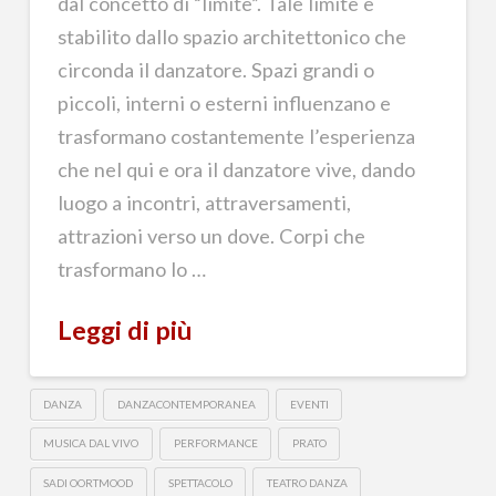
dal concetto di “limite”. Tale limite è
stabilito dallo spazio architettonico che
circonda il danzatore. Spazi grandi o
piccoli, interni o esterni influenzano e
trasformano costantemente l’esperienza
che nel qui e ora il danzatore vive, dando
luogo a incontri, attraversamenti,
attrazioni verso un dove. Corpi che
trasformano lo …
Leggi di più
DANZA
DANZACONTEMPORANEA
EVENTI
MUSICA DAL VIVO
PERFORMANCE
PRATO
SADI OORTMOOD
SPETTACOLO
TEATRO DANZA