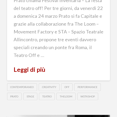
Prato chiama Festival Inventaria – La festa
del teatro off! Per tre giorni, da venerdì 22
a domenica 24 marzo Prato si fa Capitale e
grazie alla collaborazione fra The Loom –
Movement Factory e STA – Spazio Teatrale
Allincontro, propone tre eventi davvero
speciali creando un ponte fra Roma, il
Teatro Off e …
Leggi di più
CONTEMPORANEO
CREATIVITY
OFF
PERFORMANCE
PRATO
STAGE
TEATRO
THELOOM
WOTKSHOP