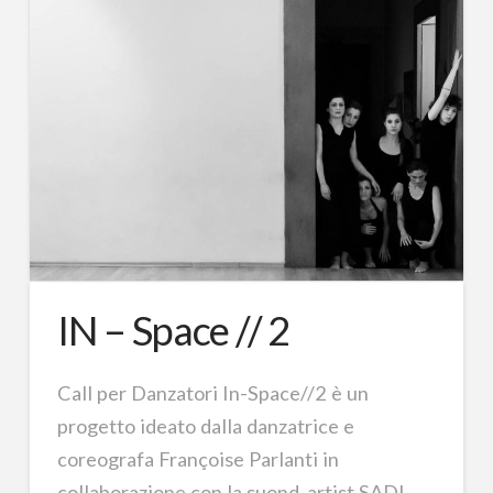
IN – Space // 2
Call per Danzatori In-Space//2 è un
progetto ideato dalla danzatrice e
coreografa Françoise Parlanti in
collaborazione con la suond-artist SADI