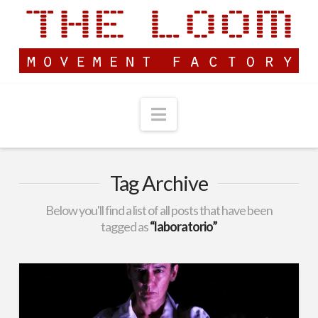
Navigation
Tag Archive
Below you'll find a list of all posts that have been
tagged as
“laboratorio”