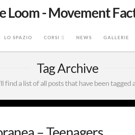
LO SPAZIO
CORSI
NEWS
GALLERIE
Tag Archive
l find a list of all posts that have been tagged 
ranea – Teenagers