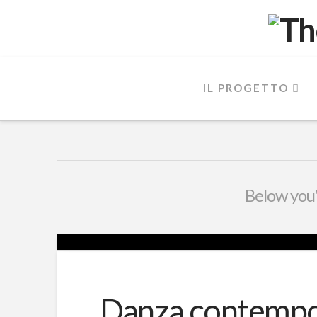
IL PROGETTO
Below you'l
Danza contempo