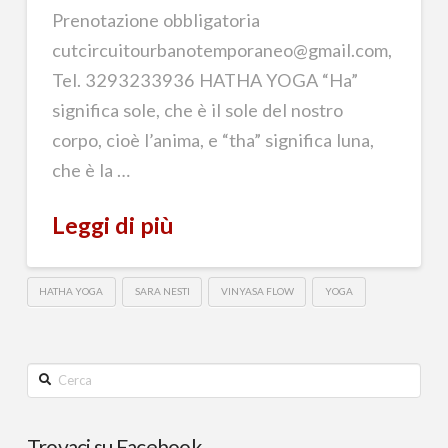
Prenotazione obbligatoria
cutcircuitourbanotemporaneo@gmail.com,
Tel. 3293233936 HATHA YOGA “Ha”
significa sole, che è il sole del nostro
corpo, cioè l’anima, e “tha” significa luna,
che è la …
Leggi di più
HATHA YOGA
SARA NESTI
VINYASA FLOW
YOGA
Cerca
Trovaci su Facebook