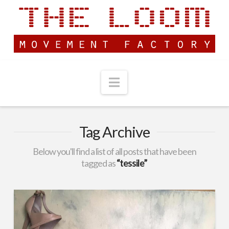
Navigation
Tag Archive
Below you'll find a list of all posts that have been
tagged as
“tessile”